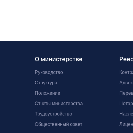
О министерстве
Рее
Руководство
Контр
Структура
Адвок
Положение
Перев
Отчеты министерства
Нота
Трудоустройство
Насле
Общественный совет
Лицен