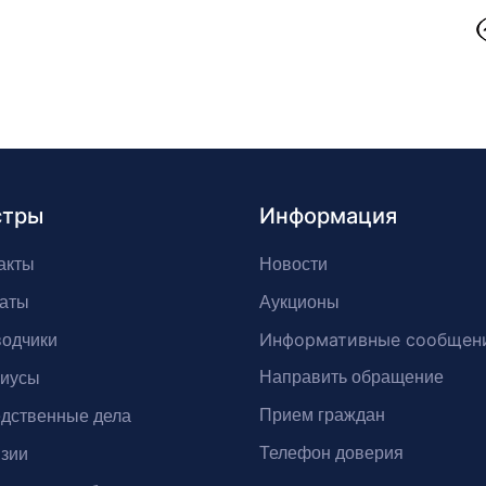
стры
Информация
акты
Новости
аты
Аукционы
Информативные сообщен
одчики
Направить обращение
риусы
Прием граждан
дственные дела
Телефон доверия
зии