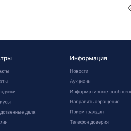
стры
Информация
акты
Новости
аты
Аукционы
Информативные сообщен
одчики
Направить обращение
риусы
Прием граждан
дственные дела
Телефон доверия
зии