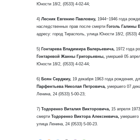
Юности 18/2, (0533) 4-02-44;
4)
Лесник Евгению Павловну,
1944~1946 года рожде
наследственных прав после смерти
Гоголь Галины 
адресу: город Тирасполь, улица Юности 18/2, (0533) 4
5)
Гонтарева Владимира Валерьевича,
1972 года р
Гонтаревой Жанны Григорьевны,
умершей 05 апрел
Юности 18/2, (0533) 4-02-44;
6)
Боян Серджиу,
19 декабря 1963 года рождения, 
Парфентьева Николая Петровича
,
умершего 07 дека
Ленина, 24 (0533) 5-00-23;
7)
Тодоренко Виталия Викторовича,
15 апреля 197
смерти
Тодоренко Виктора Алексеевича,
умершего 
улица Ленина, 24 (0533) 5-00-23.