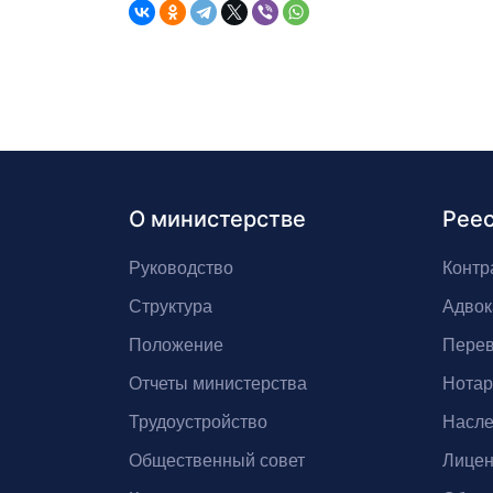
О министерстве
Рее
Руководство
Контр
Структура
Адвок
Положение
Перев
Отчеты министерства
Нота
Трудоустройство
Насле
Общественный совет
Лицен