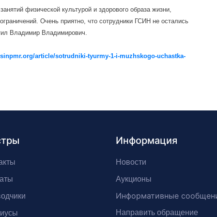
занятий физической культурой и здорового образа жизни,
ограничений. Очень приятно, что сотрудники ГСИН не остались
етил Владимир Владимирович.
gsinpmr.org/article/sotrudniki-tyurmy-1-i-muzhskogo-uchastka-
стры
Информация
акты
Новости
аты
Аукционы
Информативные сообщен
одчики
Направить обращение
риусы