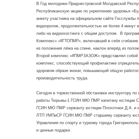
В Год молодежи Приднестровской Молдавской Респуб
Республиканскую акцию по укреплению здоровья «Буд
анкету участника на официальном сайте Госслужбы п
видеоролик, продолжительностью не более 4 минут и
либо на видеохостинге с общим доступом. В програм
Комплекс»
«#ГТОПМР»,
включавший в себя сгибание 
из положения лёжа на спине, наклон вперёд из полож
Второй комплекс «#ПМРЗАЗОЖ»
представлял
собой 
комплекс, способствующий профилактике отрицатель
здоровом образе жизни, повышающий общую работосп
производительность труда.
Сегодня в торжественной обстановке инструктору по
работы Тюрьмы-1 ГСИН МЮ ПМР капитану юстиции Ст
ГСИН МЮ ПМР сержанту юстиции Плохотнюк Д.А. и и.
ЛТП УМПиСР ГСИН МЮ ПМР старшему сержанту юстици
Управления по спорту и туризму города Григориопо
и ценные подарки.