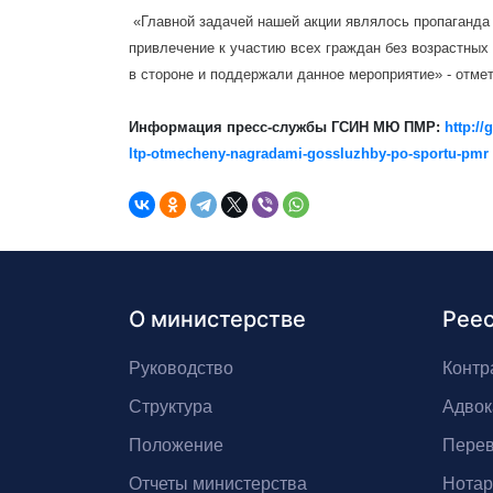
«Главной задачей нашей акции являлось пропаганда 
привлечение к участию всех граждан без возрастных 
в стороне и поддержали данное мероприятие» - отм
Информация пресс-службы ГСИН МЮ ПМР:
http://
ltp-otmecheny-nagradami-gossluzhby-po-sportu-pmr
О министерстве
Рее
Руководство
Контр
Структура
Адвок
Положение
Перев
Отчеты министерства
Нота