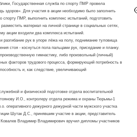
лики, Государственная служба по спорту ПМР провела
ь здоров». Для участия в акции необходимо было заполнить
о спорту ПМР, выполнить комплекс испытаний, подготовить
 разместить материал на личной странице в социальных сетях,
му акции входили два комплекса испытаний.
и разгибание рук в упоре лёжа на полу, поднимание туловища
ения стоя - коснуться пола пальцами рук, приседание и планку.
производственную гимнастику, либо произвольный (личный)
ных факторов трудового процес
са, формирующий потребность в
особность и, как следствие, увеличивающий
 служебной и физической подготовке отдела воспитательной
оянову И.О., контролеру отдела режима и охраны Тюрьмы-1
о. оперативного дежурного дежурной части мужского участка
и Шутак Д.С., принявшим участие в акции, представитель
ль Ковалев Владимир Владимирович вручил дипломы участников