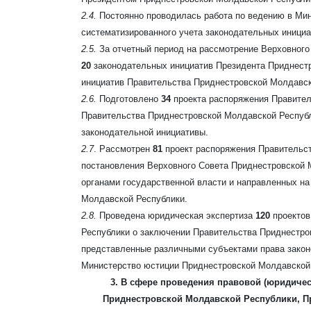
2.4.
Постоянно проводилась работа по ведению в Ми
систематизированного учета законодательных инициа
2.5.
За отчетный период на рассмотрение Верховног
20
законодательных инициатив Президента Приднест
инициатив Правительства Приднестровской Молдавск
2.6.
Подготовлено
34
проекта распоряжения Правите
Правительства Приднестровской Молдавской Республ
законодательной инициативы.
2.7
. Рассмотрен
81
проект распоряжения Правительст
постановления Верховного Совета Приднестровской 
органами государственной власти и направленных на
Молдавской Республики.
2.8.
Проведена юридическая экспертиза
120
проектов
Республики о заключении Правительства Приднестро
представленные различными субъектами права закон
Министерство юстиции Приднестровской Молдавской
3. В сфере проведения правовой (юридичес
Приднестровской Молдавской Республики, П