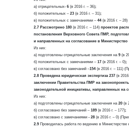
а) отрицательных
- 6
(в 2016 г. – 36)
;
б) положительных –
23
(в 2016 г. – 31)
;
в) положительных с замечаниями –
44
(в 2016 г. – 28)
2.7 Рассмотрено 180
(в 2016 г. – 114)
проектов распо
постановления Верховного Совета ПМР, подготов
и направленных на согласование в Министерство
Из них:
а) подготовлены отрицательные заключения на
9
(в 20
б) положительных с замечаниями –
17
(в 2016 г. – 0)
;
в) согласовано без замечаний –
154
(в 2016 г. – 111)
(П
2.8 Проведена юридическая экспертиза 237
(в 2016
заключении Правительства ПМР на законопроект
законодательной инициативы, направленных на с
Из них:
а) подготовлены отрицательные заключения на
20
(в 2
б) согласовано без замечаний –
189
(в 2016 г. – 177)
;
в) согласовано с замечаниями
- 28
(в 2016 г. – 0)
(При
2.9
Проводилась работа по ведению в Министерстве 