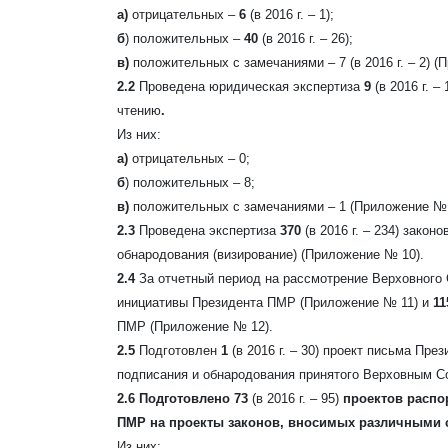
а)
отрицательных –
6
(в 2016 г. – 1);
б
) положительных –
40
(в 2016 г. – 26);
в)
положительных с замечаниями – 7
(в 2016 г. – 2)
(П
2.2
Проведена юридическая экспертиза
9
(в 2016 г. – 
чтению
.
Из них:
а)
отрицательных – 0;
б
) положительных – 8;
в)
положительных с замечаниями – 1 (Приложение № 
2.3
Проведена экспертиза
370
(в 2016 г. – 234)
законо
обнародования (визирование) (Приложение № 10).
2.4
За отчетный период на рассмотрение Верховног
инициативы Президента ПМР (Приложение № 11) и
1
ПМР (Приложение № 12).
2.5
Подготовлен
1
(в 2016 г. – 30)
проект письма През
подписания и обнародования принятого Верховным Со
2.6 Подготовлено 73
(в 2016 г. – 95)
проектов распо
ПМР на проекты законов, вносимых различными 
Из них: