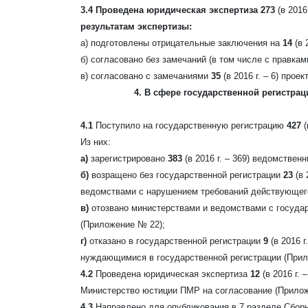
3.4 Проведена юридическая экспертиза 273
(в 2016 
результатам экспертизы:
а) подготовлены отрицательные заключения на
14
(в 2
б) согласовано без замечаний (в том числе с правкам
в)
согласовано с замечаниями
35
(в 2016 г. – 6)
проек
4. В сфере государственной регистр
4.1
Поступило на государственную регистрацию
427
(
Из них:
а)
зарегистрировано
383
(в 2016 г. – 369)
ведомственн
б)
возращено без государственной регистрации
23
(в 
ведомствами с нарушением требований действующего
в)
отозвано министерствами и ведомствами с госуда
(Приложение № 22);
г)
отказано в государственной регистрации
9
(в 2016 г.
нуждающимися в государственной регистрации (Прил
4.2
Проведена юридическая экспертиза
12
(в 2016 г. –
Министерство юстиции ПМР на согласование (Прилож
4.3
Направлено для опубликования в 7 разделе Сбор