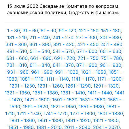
15 июля 2002 Заседание Комитета по вопросам
экономической политики, бюджету и финансам.
1 - 30
,
31 - 60
,
61 - 90
,
91 - 120
,
121 - 150
,
151 - 180
,
181 - 210
,
211 - 240
,
241 - 270
,
271 - 300
,
301 - 330
,
331 - 360
,
361 - 390
,
391 - 420
,
421 - 450
,
451 - 480
,
481 - 510
,
511 - 540
,
541 - 570
,
571 - 600
,
601 - 630
,
631 - 660
,
661 - 690
,
691 - 720
,
721 - 750
,
751 - 780
,
781 - 810
,
811 - 840
,
841 - 870
,
871 - 900
,
901 - 930
,
931 - 960
,
961 - 990
,
991 - 1020
,
1021 - 1050
,
1051 -
1080
,
1081 - 1110
,
1111 - 1140
,
1141 - 1170
,
1171 - 1200
,
1201 - 1230
,
1231 - 1260
,
1261 - 1290
,
1291 - 1320
,
1321 - 1350
,
1351 - 1380
,
1381 - 1410
,
1411 - 1440
,
1441
- 1470
,
1471 - 1500
,
1501 - 1530
,
1531 - 1560
,
1561 -
1590
,
1591 - 1620
,
1621 - 1650
,
1651 - 1680
,
1681 -
1710
,
1711 - 1740
,
1741 - 1770
,
1771 - 1800
,
1801 - 1830
,
1831 - 1860
,
1861 - 1890
,
1891 - 1920
,
1921 - 1950
,
1951 - 1980
,
1981 - 2010
,
2011 - 2040
,
2041 - 2070
,