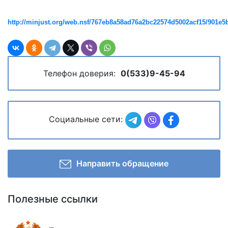
http://minjust.org/web.nsf/767eb8a58ad76a2bc22574d5002acf15/901
Телефон доверия:
0(533)9-45-94
Социальные сети:
Направить обращение
Полезные ссылки