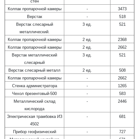
стен
Колпак пропарочной камеры
-
3473
Верстак
-
518
Верстак слесарный
3 ед.
521
металлический.
Колпак пропарочной камеры
2 ед.
2368
Колпак пропарочной
камеры
2 ед.
2662
Верстак металлический
3 ед.
521
слесарный
Верстак слесарный металл
2 ед.
508
Колпак пропарочной камеры
-
2662
Стенка администратора
-
1265
Чехол брезентовый-500
-
583
Металлический склад
-
2446
кислорода
Электрическая трамбовка ИЗ
-
681
4502
Прибор геофизический
-
727