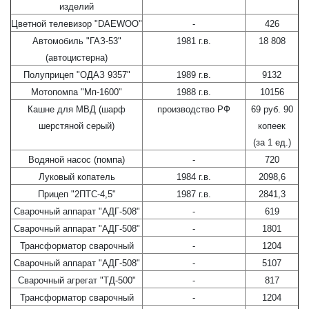
изделий
Цветной телевизор "DAEWOO"
-
426
Автомобиль "ГАЗ-53"
1981 г.в.
18 808
(автоцистерна)
Полуприцеп "ОДАЗ 9357"
1989 г.в.
9132
Мотопомпа "Мп-1600"
1988 г.в.
10156
Кашне для МВД (шарф
производство РФ
69 руб. 90
шерстяной серый)
копеек
(за 1 ед.)
Водяной насос (помпа)
-
720
Луковый копатель
1984 г.в.
2098,6
Прицеп "2ПТС-4,5"
1987 г.в.
2841,3
Сварочный аппарат "АДГ-508"
-
619
Сварочный аппарат "АДГ-508"
-
1801
Трансформатор сварочный
-
1204
Сварочный аппарат "АДГ-508"
-
5107
Сварочный агрегат "ТД-500"
-
817
Трансформатор сварочный
-
1204