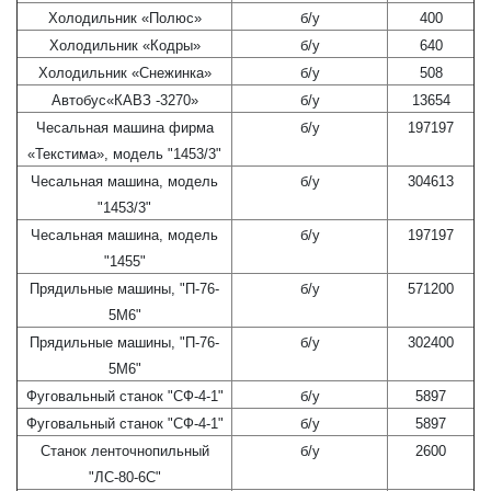
Холодильник «Полюс»
б/у
400
Холодильник «Кодры»
б/у
640
Холодильник «Снежинка»
б/у
508
Автобус«КАВЗ -3270»
б/у
13654
Чесальная машина фирма
б/у
197197
«Текстима», модель "1453/3"
Чесальная машина, модель
б/у
304613
"1453/3"
Чесальная машина, модель
б/у
197197
"1455"
Прядильные машины, "П-76-
б/у
571200
5М6"
Прядильные машины, "П-76-
б/у
302400
5М6"
Фуговальный станок "СФ-4-1"
б/у
5897
Фуговальный станок "СФ-4-1"
б/у
5897
Станок ленточнопильный
б/у
2600
"ЛС-80-6С"