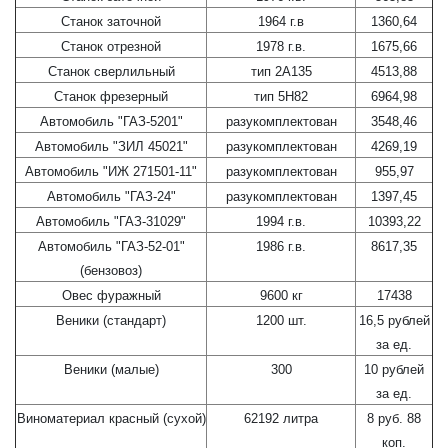
Станок заточной
1964 г.в
1360,64
Станок отрезной
1978 г.в.
1675,66
Станок сверлильный
тип 2А135
4513,88
Станок фрезерный
тип 5Н82
6964,98
Автомобиль "ГАЗ-5201"
разукомплектован
3548,46
Автомобиль "ЗИЛ 45021"
разукомплектован
4269,19
Автомобиль "ИЖ 271501-11"
разукомплектован
955,97
Автомобиль "ГАЗ-24"
разукомплектован
1397,45
Автомобиль "ГАЗ-31029"
1994 г.в.
10393,22
Автомобиль "ГАЗ-52-01"
1986 г.в.
8617,35
(бензовоз)
Овес фуражный
9600 кг
17438
Веники (стандарт)
1200 шт.
16,5 рублей
за ед.
Веники (малые)
300
10 рублей
за ед.
Виноматериал красный (сухой)
62192 литра
8 руб. 88
коп.