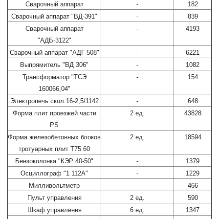
Сварочный аппарат
-
182
Сварочный аппарат "ВД-391"
-
839
Сварочный аппарат
-
4193
"АДБ-3122"
Сварочный аппарат "АДГ-508"
-
6221
Выпрямитель "ВД 306"
-
1082
Трансформатор "ТСЭ
-
154
160066,04"
Электропечь скол.16-2,5/1142
-
648
Форма плит проезжей части
2 ед.
43828
РS
Форма железобетонных блоков
2 ед.
18594
тротуарных плит Т75.60
Бензоколонка "КЭР 40-50"
-
1379
Осциллограф "1 112А"
-
1229
Милливольтметр
-
466
Пульт управления
2 ед.
590
Шкаф управления
6 ед.
1347