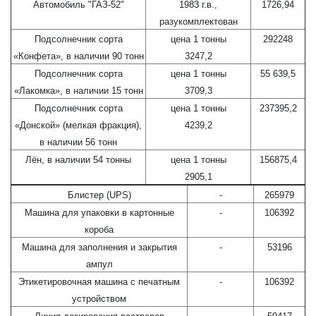
Автомобиль "ГАЗ-52"
1983 г.в.,
1726,94
разукомплектован
Подсолнечник сорта
цена 1 тонны
292248
«Конфета», в наличии 90 тонн
3247,2
Подсолнечник сорта
цена 1 тонны
55 639,5
«Лакомка», в наличии 15 тонн
3709,3
Подсолнечник сорта
цена 1 тонны
237395,2
«Донской» (мелкая фракция),
4239,2
в наличии 56 тонн
Лён, в наличии 54 тонны
цена 1 тонны
156875,4
2905,1
Блистер (UPS)
-
265979
Машина для упаковки в картонные
-
106392
короба
Машина для заполнения и закрытия
-
53196
ампул
Этикетировочная машина с печатным
-
106392
устройством