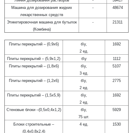
Линия дозирования растворов
-
59417
Машина для дозирования жидких
-
48674
лекарственных средств
Этикетировочная машина для бутылок
-
21311
(Комбина)
Плиты перекрытий – (0,9х6)
б\у,
1692
2 ед.
Плиты перекрытий – (5,9х1,2)
б\у
1112
Плиты перекрытий – (1,8х6)
б\у,
5107
3 ед.
Плиты перекрытий – (1,2х6)
б\у,
2775
2 ед.
Плиты перекрытий – (1,5х5,9)
б\у,
1692
2 ед.
Стеновые блоки –(0,5х0,4х1,2)
б\у,
5929
75 шт.
Блоки строительные –
4 ед.
1530
(0,4х0,8х2,4)