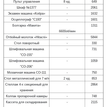
Пульт управления
8 ед.
649
Шкаф №1377
-
2061
Экзамен машина «Кобра»
-
1632
Осциллограф "С193"
-
1601
Болгарка «Макита»
1311
6600об/мин
Отбойный молоток «Hitacni»
-
5844
Стол поворотный
-
330
Шлифовальная машина
-
731
"СО-155"
Шлифовальная машина
-
1059
"СО-206"
Мозаичная машина СО-111
-
750
Стол металлический для 7 м/п
2 ед.
853
Стеллаж 4-х секционный для
-
2864
хранения
Колпак пропарочной камеры
-
748
Кассета для складирования
-
2115