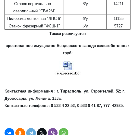
Станок вертикально –
б/у
14211
сверлильный "СВА2М"
Пилорама ленточная "ЛПС-6"
б/у
11135
Станок фрезерный "ФСШ-1"
б/у
5727
Также реализуется
арестованное имущество Бендерского завода железобетонных
труб:
Контактная информация : г. Тирасполь, ул. Строителей, 52; г.
Дубоссары, ул. Ленина, 133а.
Контактные телефоны: 0-533-4-22-52, 0-533-9-41-87, 777- 42925.