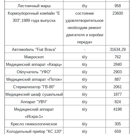
Лестничный марш
б\у
958
Кормоуборочный комбайн "Е
состояние
23600
303",1989 года выпуска
удовлетворительное
необходим ремонт
двигателя и коробки
передач
Автомобиль "Fiat Brava"
-
31634,29
Микроскоп
б/у
762
Медицинский аппарат «Кварц»
б/у
2840
Облучатель "УФО"
б/у
2903
Медицинский аппарат «Поток»
б/у
887
Стериализатор "ГВ-80"
б/у
2061
Медицинский шкаф сушильный
б/у
1877
Аппарат "УВЧ"
б/у
824
Медицинский аппарат
б/у
4198
«Искра-1»
Кресло гинекологическое
б/у
305
Холодильный прибор "КС 120"
б/у
659