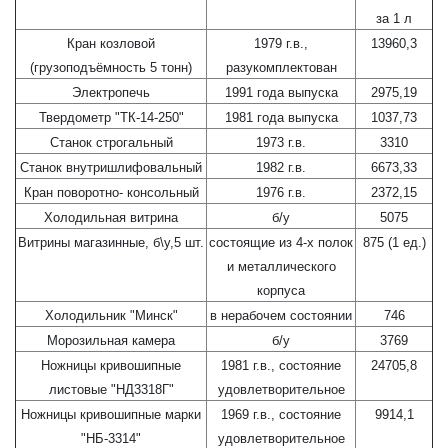
за 1 л
Кран козловой
1979 г.в.,
13960,3
(грузоподъёмность 5 тонн)
разукомплектован
Электропечь
1991 года выпуска
2975,19
Твердометр "ТК-14-250"
1981 года выпуска
1037,73
Станок строгальный
1973 г.в.
3310
Станок внутришлифовальный
1982 г.в.
6673,33
Кран поворотно- консольный
1976 г.в.
2372,15
Холодильная витрина
б/у
5075
Витрины магазинные, б\у,5 шт.
состоящие из 4-х полок
875 (1 ед.)
и металлического
корпуса
Холодильник "Минск"
в нерабочем состоянии
746
Морозильная камера
б/у
3769
Ножницы кривошипные
1981 г.в., состояние
24705,8
листовые "НД3318Г"
удовлетворительное
Ножницы кривошипные марки
1969 г.в., состояние
9914,1
"НБ-3314"
удовлетворительное