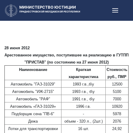
МИНИСТЕРСТВО ЮСТИЦИИ
ПРИДНЕСТРОВСКОЙ МОЛДАВСКОЙ РЕСПУБЛИКИ
28 июня 2012
Арестованное имущество, поступившее на реализацию в ГУТПП
"ПРИСТАВ" (по состоянию на 27 июня 2012)
Наименование
Краткая
Стоимость
характеристика
руб., ПМР
Автомобиль "ГАЗ-31029"
1993 г.в.,б\у
12500
Автомобиль "ИЖ-2715"
1993 г.в., б\у
5100
Автомобиль "РАФ"
1991 г.в., б\у
7000
Автомобиль «ГАЗ-31029»
1996 г.в.
10920
Подборщик сена "ПВ-6"
-
5978
Дежа
объем - 320 л., (2шт.)
2076
Лотки для транспортировки
16 шт.
24,92