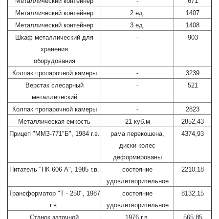
Металлический контейнер
-
671
Металлический контейнер
2 ед.
1407
Металлический контейнер
3 ед.
1408
Шкаф металлический для
-
903
хранения
оборудования
Колпак пропарочной камеры
-
3239
Верстак слесарный
-
521
металлический
Колпак пропарочной камеры
-
2823
Металлическая емкость
21 куб.м
2852,43
Прицеп "ММЗ-771"Б", 1984 г.в.
рама перекошена,
4374,93
диски колес
деформированы
Питатель "ПК 606 А", 1985 г.в.
состояние
2210,18
удовлетворительное
Трансформатор "Т - 250", 1987
состояние
8132,15
г.в.
удовлетворительное
Станок заточной
1976 г.в.
565,85