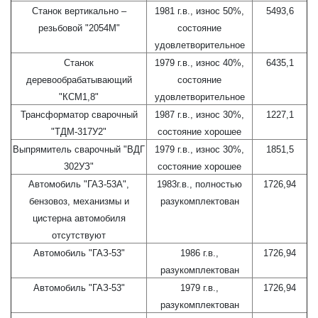
Станок вертикально –
1981 г.в., износ 50%,
5493,6
резьбовой "2054М"
состояние
удовлетворительное
Станок
1979 г.в., износ 40%,
6435,1
деревообрабатывающий
состояние
"КСМ1,8"
удовлетворительное
Трансформатор сварочный
1987 г.в., износ 30%,
1227,1
"ТДМ-317У2"
состояние хорошее
Выпрямитель сварочный "ВДГ
1979 г.в., износ 30%,
1851,5
302УЗ"
состояние хорошее
Автомобиль "ГАЗ-53А",
1983г.в., полностью
1726,94
бензовоз, механизмы и
разукомплектован
цистерна автомобиля
отсутствуют
Автомобиль "ГАЗ-53"
1986 г.в.,
1726,94
разукомплектован
Автомобиль "ГАЗ-53"
1979 г.в.,
1726,94
разукомплектован