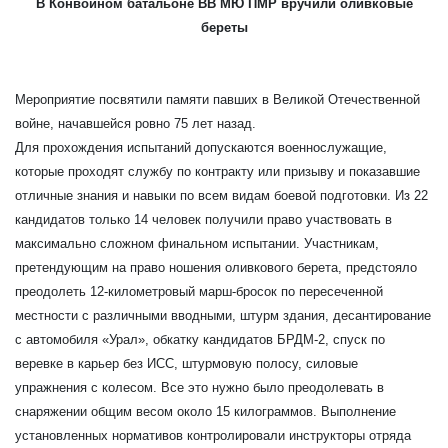
В Конвойном батальоне ВВ МЮ ПМР вручили оливковые
береты
Мероприятие посвятили памяти павших в Великой Отечественной
войне, начавшейся ровно 75 лет назад.
Для прохождения испытаний допускаются военнослужащие,
которые проходят службу по контракту или призыву и показавшие
отличные знания и навыки по всем видам боевой подготовки. Из 22
кандидатов только 14 человек получили право участвовать в
максимально сложном финальном испытании. Участникам,
претендующим на право ношения оливкового берета, предстояло
преодолеть 12-километровый марш-бросок по пересеченной
местности с различными вводными, штурм здания, десантирование
с автомобиля «Урал», обкатку кандидатов БРДМ-2, спуск по
веревке в карьер без ИСС, штурмовую полосу, силовые
упражнения с колесом. Все это нужно было преодолевать в
снаряжении общим весом около 15 килограммов. Выполнение
установленных нормативов контролировали инструкторы отряда