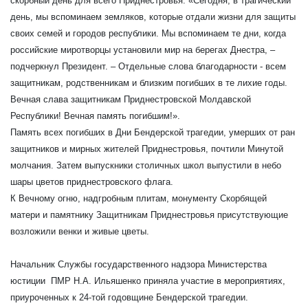
скорбный день для всего Приднестровья. «Сегодня, в трагический
день, мы вспоминаем земляков, которые отдали жизни для защиты
своих семей и городов республики. Мы вспоминаем те дни, когда
российские миротворцы установили мир на берегах Днестра, –
подчеркнул Президент. – Отдельные слова благодарности - всем
защитникам, родственникам и близким погибших в те лихие годы.
Вечная слава защитникам Приднестровской Молдавской
Республики! Вечная память погибшим!».
Память всех погибших в Дни Бендерской трагедии, умерших от ран
защитников и мирных жителей Приднестровья, почтили Минутой
молчания. Затем выпускники столичных школ выпустили в небо
шары цветов приднестровского флага.
К Вечному огню, надгробным плитам, монументу Скорбящей
матери и памятнику Защитникам Приднестровья присутствующие
возложили венки и живые цветы.
Начальник Службы государственного надзора Министерства
юстиции ПМР Н.А. Ильяшенко приняла участие в мероприятиях,
приуроченных к 24-той годовщине Бендерской трагедии.