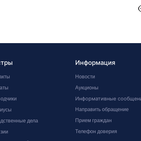
стры
Информация
акты
Новости
аты
Аукционы
Информативные сообщен
одчики
Направить обращение
риусы
Прием граждан
дственные дела
Телефон доверия
зии