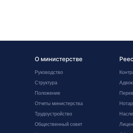
О министерстве
Рее
Руководство
Контр
Структура
Адвок
Положение
Перев
Отчеты министерства
Нота
Трудоустройство
Насле
Общественный совет
Лицен