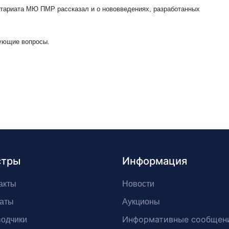
отариата МЮ ПМР рассказал и о нововведениях, разработанных
сующие вопросы.
стры
Информация
акты
Новости
аты
Аукционы
Информативные сообщен
одчики