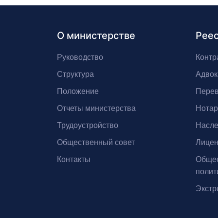
О министерстве
Рее
Руководство
Контр
Структура
Адвок
Положение
Перев
Отчеты министерства
Нота
Трудоустройство
Насле
Общественный совет
Лицен
Контакты
Общес
полит
Экстр