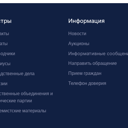
стры
Информация
акты
Новости
аты
Аукционы
Информативные сообщен
одчики
Направить обращение
риусы
Прием граждан
дственные дела
Телефон доверия
зии
твенные объединения и
ические партии
емистские материалы